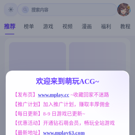
搜索内容
推荐
榜单
游戏
视频
漫画
福利
教程
欢迎来到萌玩ACG~
【发布页】
www.mplay.cc
 ~收藏回家不迷路
【推广计划】加入推广计划，赚取丰厚佣金
【每日更新】8-9 日游戏已更新~
【优惠活动】开通钻石萌会员，畅玩全站游戏
【最新地址】
www.mplay63.com