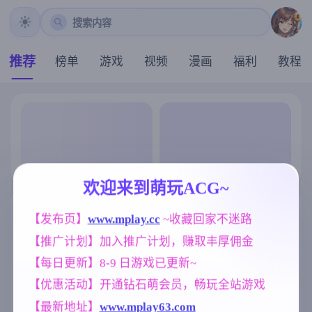
搜索内容
推荐
榜单
游戏
视频
漫画
福利
教程
欢迎来到萌玩ACG~
【发布页】
www.mplay.cc
 ~收藏回家不迷路
【推广计划】加入推广计划，赚取丰厚佣金
【每日更新】8-9 日游戏已更新~
【优惠活动】开通钻石萌会员，畅玩全站游戏
【最新地址】
www.mplay63.com